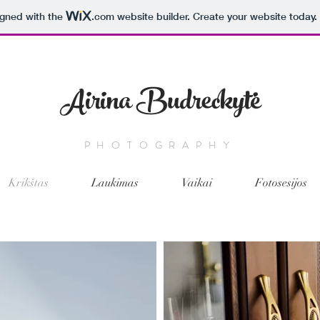
igned with the
.com
website builder. Create your website today.
Airina Budreckytė
PHOTOGRAPHY
Krikštas
Laukimas
Vaikai
Fotosesijos